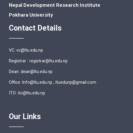
Nepal Development Research Institute
Pokhara University
Contact Details
VC: vc@ltu.edu.np
Registrar : registrar@ltu.edu.np
Dean: dean@ltu.edu.np
Office: lnfo@ltu.edu.np , ltuedunp@gmail.com
ITO: ito@ltu.edu.np
Our Links