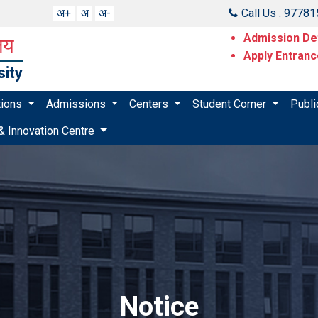
अ+
अ
अ-
Call Us : 9778
Admission Det
ालय
Apply Entran
sity
utions
Admissions
Centers
Student Corner
Publi
& Innovation Centre
Notice