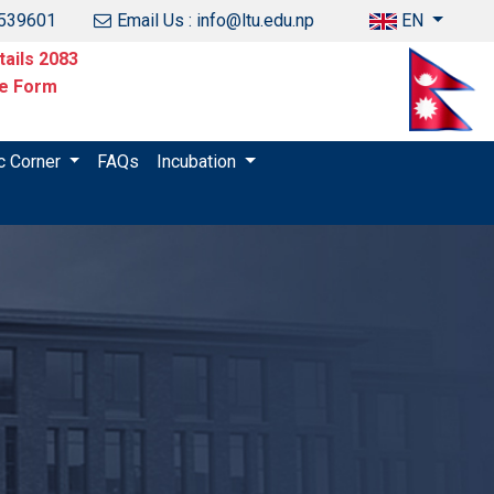
1539601
Email Us : info@ltu.edu.np
EN
ails 2083
ce Form
c Corner
FAQs
Incubation