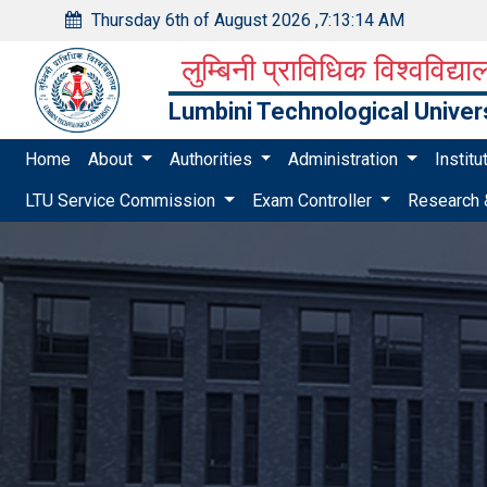
Thursday 6th of August 2026
,
7:13:14 AM
लुम्बिनी प्राविधिक विश्वविद्य
Lumbini Technological Univer
Home
About
Authorities
Administration
Instit
LTU Service Commission
Exam Controller
Research 