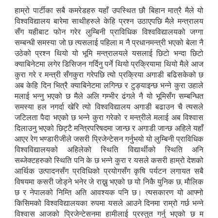
हाम्रो पार्टीका सबै कमरेडहरु यहाँ उपस्थित छौ बिहान मात्रै मैले यो
विश्वविद्यालय बारेमा साथीहरुले केहि प्रश्न उठाएपछि मैले मन्त्रालय
सँग यहीबाट फोन गरेर लुम्बिनी प्राविधिक विश्वविद्यालयको जग्गा
सम्बन्धी समस्या जो छ त्यसलाई पहिला म नै प्रधानमन्त्री भएको बेला नै
उठेको प्रश्न थियो यो भूमि मन्त्रालयले यसलाई छिटो भन्दा छिटो
क्याबिनेटमा लगेर डिसिजन गर्दिनु पर्ने थियो प्रक्रियामा थियो मैले आज
कुरा गरे र मन्त्री सँगकुरा गरेपछि त्यो प्रक्रिया अगाडी बढिसकेको छ
अब केहि दिन भित्रै क्याबिनेटमा लगिन्छ र टुङ्याइन्छ भन्ने कुरा उहाले
मलाई भन्नु भएको छ मैले अलि गम्भीर ढंगले नै यो भूमिसँग सम्बन्धित
समस्या हल नगर्दा खेरि त्यो विश्वविद्यालय अगाडी बढाउन चै त्यसले
जटिलता पैदा भएको छ भन्ने कुरा गरेको र मन्त्रीले मलाई अब विश्वास
दिलाउनु भएको छिट्टै मन्त्रिपरिषदमा जान्छ र अगाडी जान्छ अहिले यहाँ
आएर रेग भण्डारीजीले जसरी प्रिजेन्टेसन गर्नुभयो यो लुम्बिनी प्राविधिक
विश्वविद्यालयको अहिलेको स्थिति विद्यार्थीको स्थिति अनि
सब्जेक्टहरुको स्थिति पनि के छ भन्ने कुरा र यसले कसरी हाम्रो देशको
आर्थिक उत्पादनसँग प्रविधिको प्रयोगसँग कृषि पर्यटन लगायत सबै
विषयमा कसरी जोड्ने भनेर जे राख्नु भएको छ यो निकै युनिक छ, मौलिक
छ र नेपालको निम्ति अति आवश्यक पनि छ। त्यसकारण यो आफ्नो
किसिमको विश्वविद्यालयका रुपमा यसले आउने दिनमा राम्रो गर्छ भन्ने
विश्वास आजको प्रिजेन्टेसनमा हामीलाई प्रस्तुत गर्नु भएको छ म