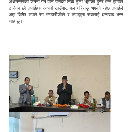
अर्थतन्त्रको जगर्ना गर्न पनि यसको निकै ठुलो भूमिका हुन्छ भन्ने हामीले
ठानेका छौ तपाईहरु आफ्नो ठाउँबाट बल गरिराख्नु भएको रहेछ तपाईले
अझ विशेष रुपले रेग भण्डारीजीले र तपाईहरु सबैलाई धन्यवाद भन्न
चाहन्छु।