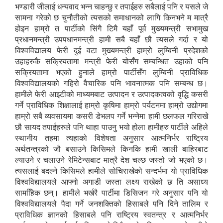
भण्डारी जीलाई धन्यवाद भन्न चाहन्छु र तपाईहरु सबैलाई पनि र यसले जे
सामना गरेको छ चुनौतीको त्यसको समाधानको लागि किनभने म मात्रै
होइन हाम्रो त पार्टीको सिंगै टिमै यहाँ पूर्व मुख्यमन्त्री सभामुख
प्रधानमन्त्री उपपधानमन्त्री हामी सबै यहाँ छौ त्यसले गर्दा र यो
विश्वविद्यालय फेरी दुई वटा मुख्यमन्त्री हाम्रो लुम्बिनी प्रदेशको
उहाहरुकै सक्रियतामा मन्त्री फेरी योसँग सम्बन्धित उहाको पनि
सक्रियतामा भएको हुनाले हाम्रो पार्टीसँग लुम्बिनी प्राविधिक
विश्वविद्यालयको गहिरो वैचारिक पनि भावनात्मक पनि सम्बन्ध छ।
हामीले फेरी आइटीको माध्यमबाट उत्पादन र उत्पादकत्वको वृद्धि कसरी
गर्ने प्राविधिक शिक्षालाई हाम्रो कृषिमा हाम्रो पर्यटनमा हाम्रो उद्योगमा
हाम्रो सबै व्यवसायमा कसरी डेभलप गर्ने भन्नेमा हामी छलफल गरिराखे
छौ सायद तपाईहरुले पनि थाहा पाउनु भयो होला हामीहरु पार्टीले अहिले
स्थानीय तहमा त्यहाको विशेषता अनुसार आत्मनिर्भर राष्ट्रिय
अर्थतन्त्रको जौ बसाउने किसिमले किनकि हामी खाली बाहिरबाट
ल्याउने र चलाउने रेमिटेन्सबाट मात्रै देश चल्छ जस्तो जो भएको छ।
त्यसलाई बदल्ने किसिमले हामीले सोचिराखेको सन्दर्भमा यो प्राविधिक
विश्वविद्यालयले आफ्नो अगाडी जस्ता लक्ष्य राखेको छ ति असाध्य
सामहििक छन्। हामीले भर्खरै पार्टीमा डिसिजन गरे अनुसार पनि यो
विश्वविद्यालयले पैदा गर्ने जनशक्तिको हिसाबले पनि दिने तालिम र
प्राविधिक ज्ञानको हिसाबले पनि राष्ट्रिय स्वतन्त्र र आत्मनिर्भर